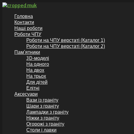
Перейти
до
GranitKor.in.ua - Пам’ятники з граніту
Пам’ятники з граніту по доступній ціні, аксесуари до пам’ят
Головна
вмісту
Контакти
Наші роботи
Роботи ЧПУ
Роботи на ЧПУ верстаті (Каталог 1)
Роботи на ЧПУ верстаті (Каталог 2)
Пам’ятники
3D-моделі
На одного
На двох
На трьох
Для дітей
Елітні
Аксесуари
Вази із граніту
Шари з граніту
Лампадки з граніту
Ніжки з граніту
Огорожі з граніту
Столи і лавки