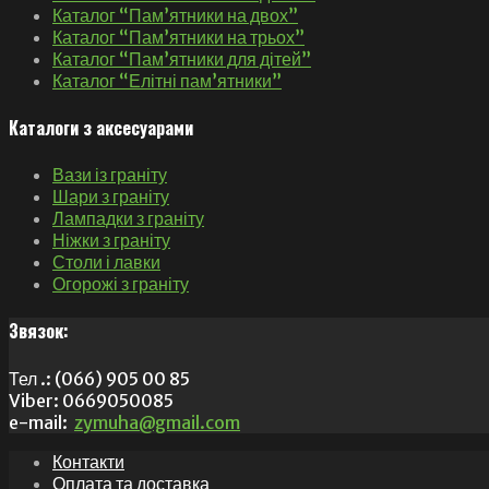
Каталог “Пам’ятники на двох”
Каталог “Пам’ятники на трьох”
Каталог “Пам’ятники для дітей”
Каталог “Елітні пам’ятники”
Каталоги з аксесуарами
Вази із граніту
Шари з граніту
Лампадки з граніту
Ніжки з граніту
Столи і лавки
Огорожі з граніту
Звязок:
Тел .: (066) 905 00 85
Viber: 0669050085
e-mail:
zymuha@gmail.com
Контакти
Оплата та доставка