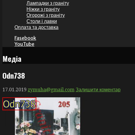
Лампадки з граніту
Ніжки з граніту
Огорожі з граніту
Столи і лавки
Оплата та доставка
Fasebook
YouTube
Медіа
Оdn738
17.01.2019
zymuha@gmail.com
Залишити коментар