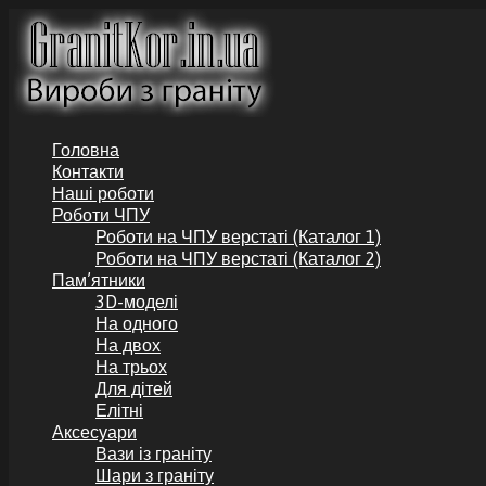
Перейти
до
вмісту
GranitKor.in.ua - Пам’ятники з граніту
Пам’ятники з граніту по доступній ціні, аксесуари до пам’ят
Головна
Контакти
Наші роботи
Роботи ЧПУ
Роботи на ЧПУ верстаті (Каталог 1)
Роботи на ЧПУ верстаті (Каталог 2)
Пам’ятники
3D-моделі
На одного
На двох
На трьох
Для дітей
Елітні
Аксесуари
Вази із граніту
Шари з граніту