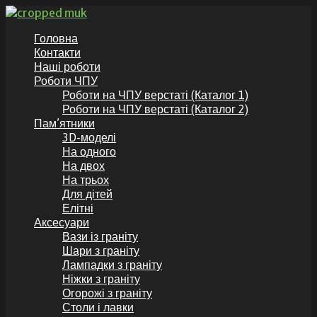
Перейти
до
GranitKor.in.ua - Пам’ятники з граніту
Пам’ятники з граніту по доступній ціні, аксесуари до
Головна
вмісту
пам’ятників
Контакти
Наші роботи
Роботи ЧПУ
Роботи на ЧПУ верстаті (Каталог 1)
Роботи на ЧПУ верстаті (Каталог 2)
Пам’ятники
3D-моделі
На одного
На двох
На трьох
Для дітей
Елітні
Аксесуари
Вази із граніту
Шари з граніту
Лампадки з граніту
Ніжки з граніту
Огорожі з граніту
Столи і лавки