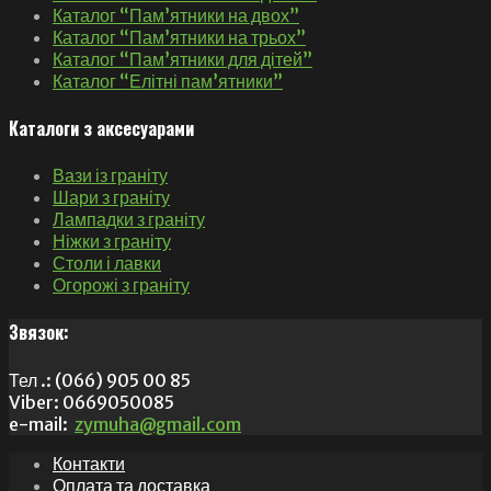
Каталог “Пам’ятники на двох”
Каталог “Пам’ятники на трьох”
Каталог “Пам’ятники для дітей”
Каталог “Елітні пам’ятники”
Каталоги з аксесуарами
Вази із граніту
Шари з граніту
Лампадки з граніту
Ніжки з граніту
Столи і лавки
Огорожі з граніту
Звязок:
Тел .: (066) 905 00 85
Viber: 0669050085
e-mail:
zymuha@gmail.com
Контакти
Оплата та доставка