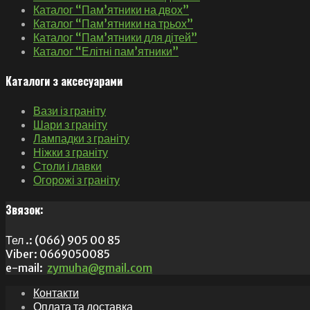
Каталог “Пам’ятники на двох”
Каталог “Пам’ятники на трьох”
Каталог “Пам’ятники для дітей”
Каталог “Елітні пам’ятники”
Каталоги з аксесуарами
Вази із граніту
Шари з граніту
Лампадки з граніту
Ніжки з граніту
Столи і лавки
Огорожі з граніту
Звязок:
Тел .: (066) 905 00 85
Viber: 0669050085
e-mail:
zymuha@gmail.com
Контакти
Оплата та доставка