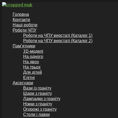
Перейти
до
GranitKor.in.ua - Пам’ятники з граніту
Пам’ятники з граніту по доступній ціні, аксесуари до пам’ят
Головна
вмісту
Контакти
Наші роботи
Роботи ЧПУ
Роботи на ЧПУ верстаті (Каталог 1)
Роботи на ЧПУ верстаті (Каталог 2)
Пам’ятники
3D-моделі
На одного
На двох
На трьох
Для дітей
Елітні
Аксесуари
Вази із граніту
Шари з граніту
Лампадки з граніту
Ніжки з граніту
Огорожі з граніту
Столи і лавки