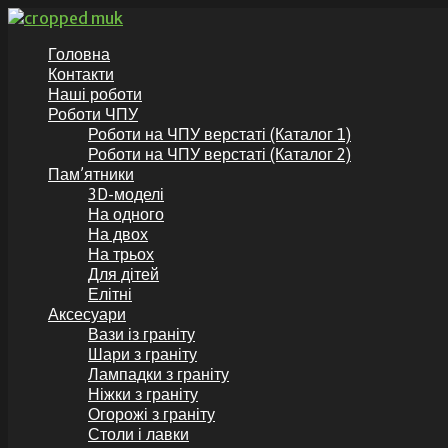
Перейти
до
GranitKor.in.ua - Пам’ятники з граніту
Пам’ятники з граніту по доступній ціні, аксесуари до пам’ят
Головна
вмісту
Контакти
Наші роботи
Роботи ЧПУ
Роботи на ЧПУ верстаті (Каталог 1)
Роботи на ЧПУ верстаті (Каталог 2)
Пам’ятники
3D-моделі
На одного
На двох
На трьох
Для дітей
Елітні
Аксесуари
Вази із граніту
Шари з граніту
Лампадки з граніту
Ніжки з граніту
Огорожі з граніту
Столи і лавки