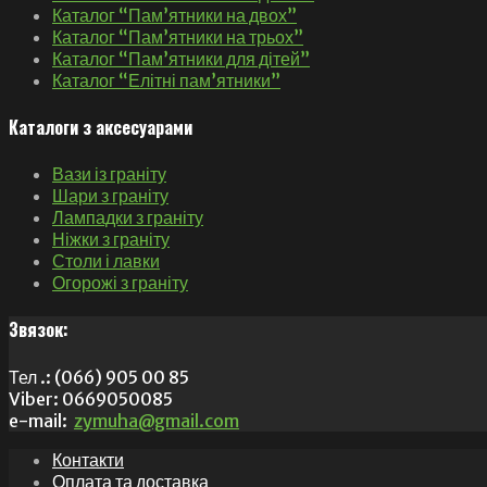
Каталог “Пам’ятники на двох”
Каталог “Пам’ятники на трьох”
Каталог “Пам’ятники для дітей”
Каталог “Елітні пам’ятники”
Каталоги з аксесуарами
Вази із граніту
Шари з граніту
Лампадки з граніту
Ніжки з граніту
Столи і лавки
Огорожі з граніту
Звязок:
Тел .: (066) 905 00 85
Viber: 0669050085
e-mail:
zymuha@gmail.com
Контакти
Оплата та доставка