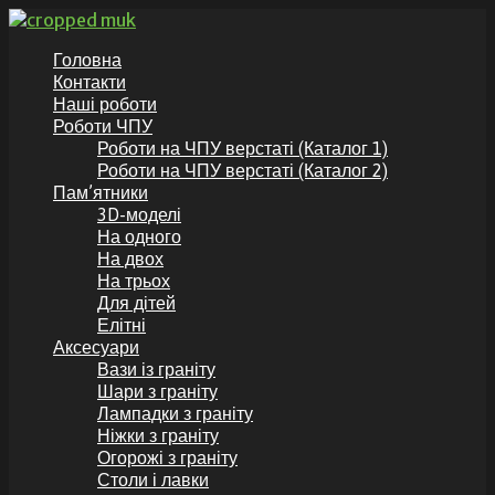
Перейти
до
GranitKor.in.ua - Пам’ятники з граніту
Пам’ятники з граніту по доступній ціні, аксесуари до
Головна
вмісту
пам’ятників
Контакти
Наші роботи
Роботи ЧПУ
Роботи на ЧПУ верстаті (Каталог 1)
Роботи на ЧПУ верстаті (Каталог 2)
Пам’ятники
3D-моделі
На одного
На двох
На трьох
Для дітей
Елітні
Аксесуари
Вази із граніту
Шари з граніту
Лампадки з граніту
Ніжки з граніту
Огорожі з граніту
Столи і лавки