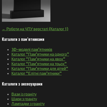
Навігація
← Роботи на ЧПУ верстаті (Каталог 1)
записів
Каталоги з пам’ятниками
3D-моделі пам’ятників
Каталог “Пам’ятники на одного”
Каталог “Пам’ятники на двох”
Каталог “Пам’ятники на трьох”
Каталог “Пам’ятники для дітей”
Каталог “Елітні пам’ятники”
Каталоги з аксесуарами
Вази із граніту
Шари з граніту
Лампадки з граніту