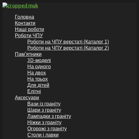
Перейти
до
GranitKor.in.ua - Пам’ятники з граніту
Пам’ятники з граніту по доступній ціні, аксесуари до
Головна
вмісту
пам’ятників
Контакти
Наші роботи
Роботи ЧПУ
Роботи на ЧПУ верстаті (Каталог 1)
Роботи на ЧПУ верстаті (Каталог 2)
Пам’ятники
3D-моделі
На одного
На двох
На трьох
Для дітей
Елітні
Аксесуари
Вази із граніту
Шари з граніту
Лампадки з граніту
Ніжки з граніту
Огорожі з граніту
Столи і лавки